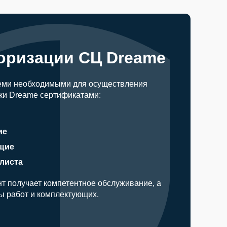
оризации СЦ Dreame
еми необходимыми для осуществления
ки Dreame сертификатами:
ие
щие
алиста
т получает компетентное обслуживание, а
ды работ и комплектующих.