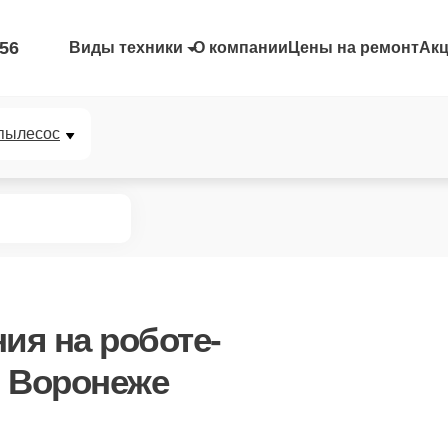
-56
Виды техники
О компании
Цены на ремонт
Ак
пылесос
ния
на роботе-
в Воронеже