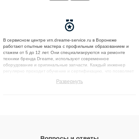
В сервисном центре vrn.dreame-service.ru в Воронеже
работают опытные мастера с профильным образованием и
стажем от 5 до 12 лет. Они специализируются на ремонте
техники бренда Dreame, используют современное
оборудование и оригинальные запчасти. Каждый инженер
регулярно проходит обучение и сертификацию, что позволяет
быстро и точноdiagnostikировать поломки и восстанавливать
Развернуть
технику с сохранением гарантии до 3 лет. Наши мастера
решают сложные случаи: от замены матриц и материнских
плат до ремонта после залития и восстановления данных.
Благодаря высокой квалификации и ответственному подходу
клиенты получают быстрый, качественный ремонт и понятные
объяснения по результатам диагностики.
Вопросы и ответы